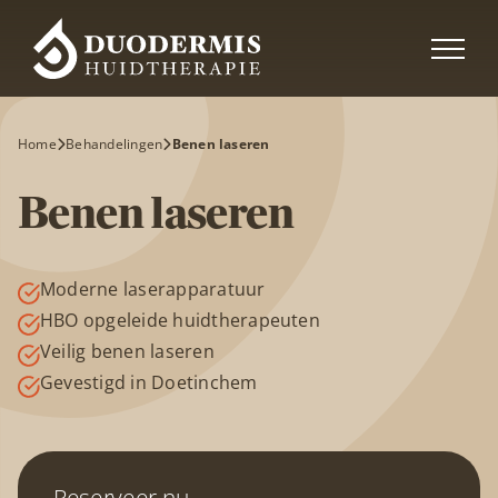
Ga
naar
inhoud
Home
Behandelingen
Benen laseren
Benen laseren
Moderne laserapparatuur
HBO opgeleide huidtherapeuten
Veilig benen laseren
Gevestigd in Doetinchem
Reserveer nu